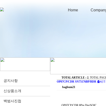
Home
Compan
TOTAL ARTICLE : 2
, TOTAL PAGE 
공지사항
OP07CP/CDR SN75176BP/BDR 출시 !!
bagbum21
신상품소개
백범사진첩
OP07CP/CDR 8Pin Dip/SOIC